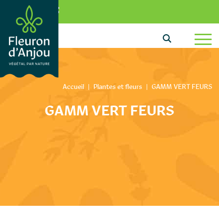
Aller au texte
Aller au menu
0
Passer au contenu
Menu principal
Accueil
|
Plantes et fleurs
|
GAMM VERT FEURS
GAMM VERT FEURS