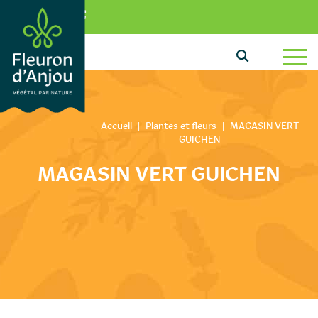
Aller au texte
Aller au menu
0
Passer au contenu
Menu principal
Accueil
|
Plantes et fleurs
|
MAGASIN VERT
GUICHEN
MAGASIN VERT GUICHEN