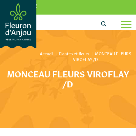
Aller au texte
Aller au menu
0
Passer au contenu
Menu principal
Accueil
|
Plantes et fleurs
|
MONCEAU FLEURS
VIROFLAY /D
MONCEAU FLEURS VIROFLAY
/D