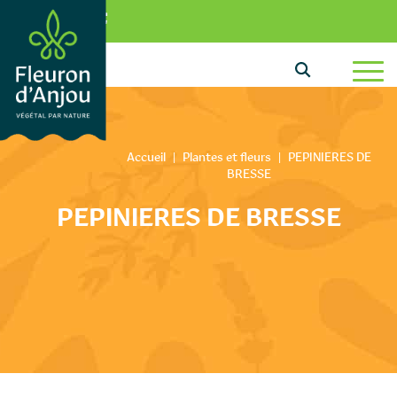
Aller au texte
Aller au menu
0
Passer au contenu
Menu principal
Accueil
|
Plantes et fleurs
|
PEPINIERES DE
BRESSE
PEPINIERES DE BRESSE