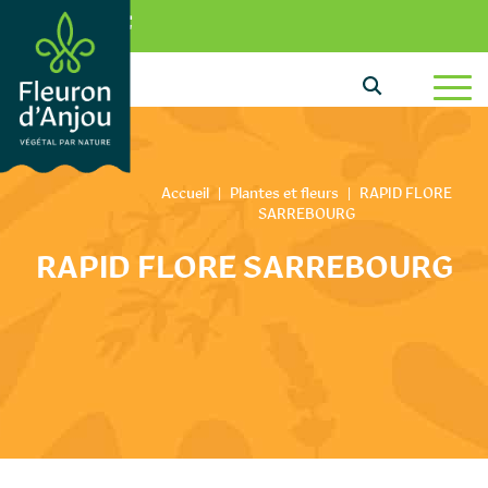
Aller au texte
Aller au menu
0
Passer au contenu
Menu principal
Accueil
|
Plantes et fleurs
|
RAPID FLORE
SARREBOURG
RAPID FLORE SARREBOURG