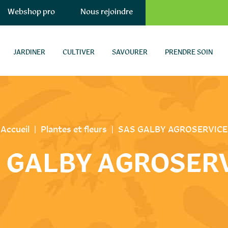
Webshop pro
Nous rejoindre
JARDINER
CULTIVER
SAVOURER
PRENDRE SOIN
Accueil
|
Plantes et fleurs
|
SAS GALBY AGROSERVICE
 GALBY AGROSER