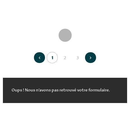
Page
Page
Page
1
2
3
Navigation
%TEXT%
%TEXT%
%TEXT%
%TEXT%
des
articles
Oups ! Nous n’avons pas retrouvé votre formulaire.