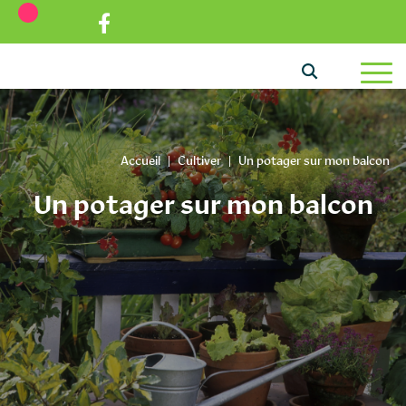
Aller au texte
Aller au menu
Passer au contenu
Menu principal
Accueil
|
Cultiver
|
Un potager sur mon balcon
Un potager sur mon balcon