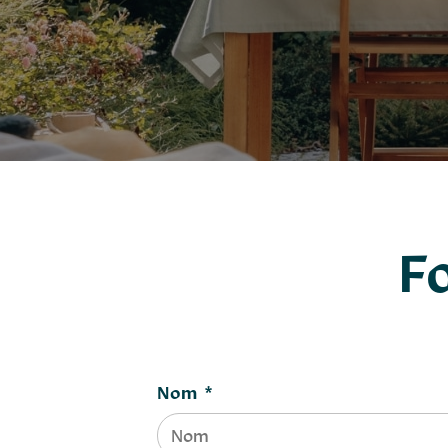
F
Nom
*