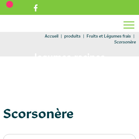
Aller au texte
Aller au menu
Passer au contenu
Menu principal
Accueil
|
produits
|
Fruits et Légumes frais
|
Scorsonère
legumes-racines
Scorsonère