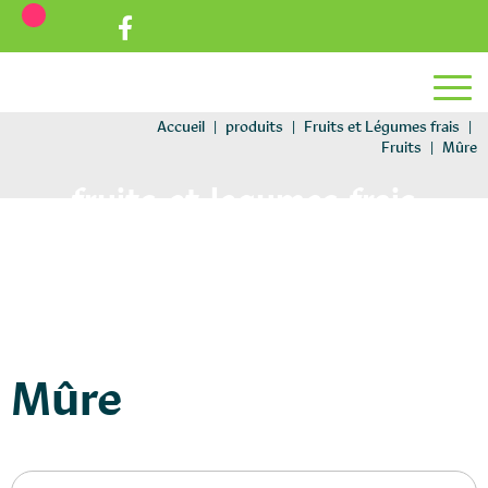
Aller au texte
Aller au menu
Passer au contenu
Menu principal
Accueil
|
produits
|
Fruits et Légumes frais
|
Fruits
|
Mûre
fruits-et-legumes-frais
Mûre