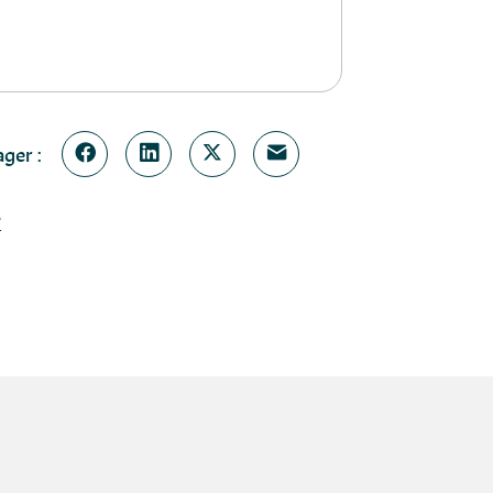
ger :
?