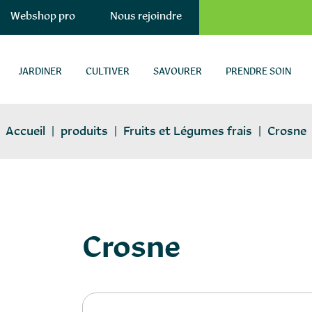
Webshop pro
Nous rejoindre
JARDINER
CULTIVER
SAVOURER
PRENDRE SOIN
Accueil
|
produits
|
Fruits et Légumes frais
|
Crosne
tubercules
Crosne