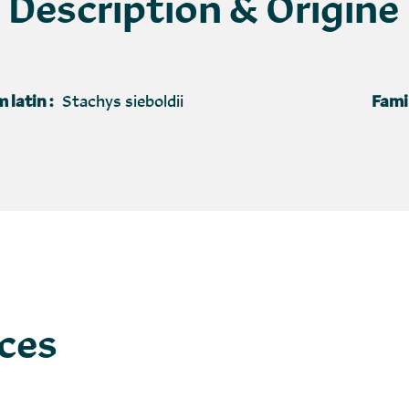
Description & Origine
 latin :
Stachys sieboldii
Famil
uces