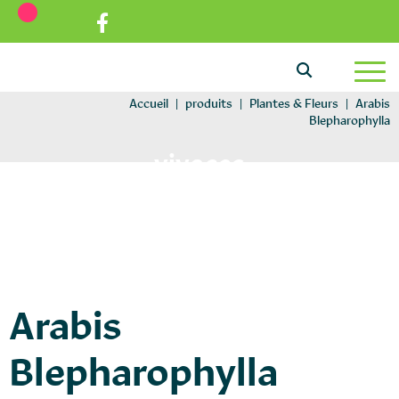
Aller au texte
Aller au menu
Passer au contenu
Menu principal
Accueil
|
produits
|
Plantes & Fleurs
|
Arabis
Blepharophylla
vivaces
Arabis
Blepharophylla