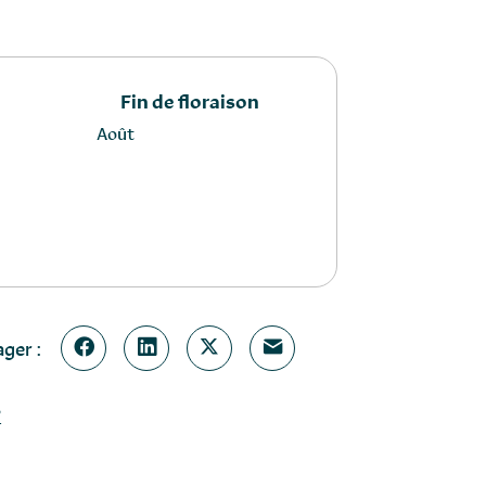
Fin de floraison
Août
ger :
?