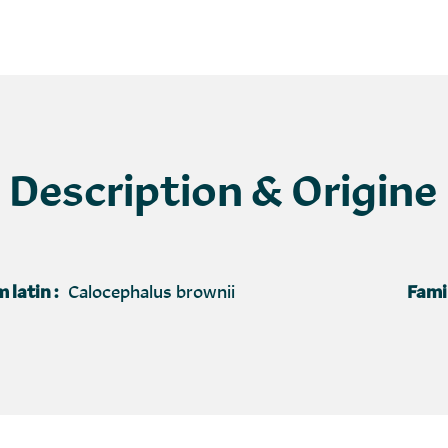
Description & Origine
 latin :
Calocephalus brownii
Famil