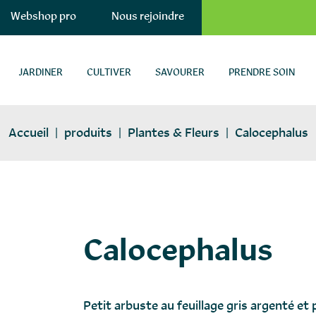
Webshop pro
Nous rejoindre
JARDINER
CULTIVER
SAVOURER
PRENDRE SOIN
Accueil
|
produits
|
Plantes & Fleurs
|
Calocephalus
vivaces
Calocephalus
Petit arbuste au feuillage gris argenté et 