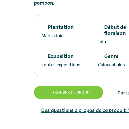
pompon.
Plantation
Début de
floraison
Mars à Juin
Juin
Exposition
Genre
Toutes expositions
Calocephalus
Parta
TROUVER CE PRODUIT
Des questions à propos de ce produit 