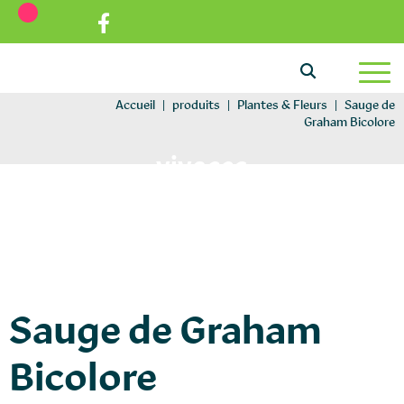
Aller au texte
Aller au menu
Passer au contenu
Menu principal
Accueil
|
produits
|
Plantes & Fleurs
|
Sauge de
Graham Bicolore
vivaces
Sauge de Graham
Bicolore