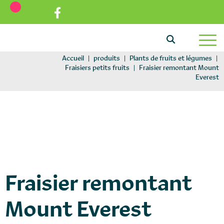
Aller au texte
Aller au menu
Passer au contenu
Menu principal
Accueil
|
produits
|
Plants de fruits et légumes
|
Fraisiers petits fruits
|
Fraisier remontant Mount
Everest
plants-fruits-legumes
Fraisier remontant
Mount Everest