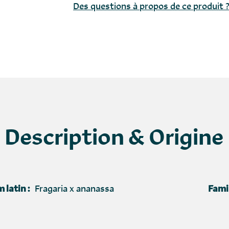
Des questions à propos de ce produit 
Description & Origine
 latin :
Fragaria x ananassa
Famil