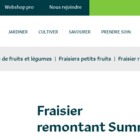
Webshop pro
Nous rejoindre
JARDINER
CULTIVER
SAVOURER
PRENDRE SOIN
 de fruits et légumes
|
Fraisiers petits fruits
|
Fraisier
lants-fruits-legum
Fraisier
remontant Sum