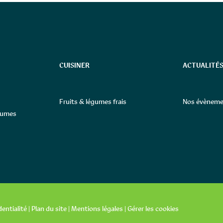
CUISINER
ACTUALITÉS
Fruits & légumes frais
Nos évèneme
égumes
dentialité
|
Plan du site
|
Mentions légales
|
Gérer les cookies