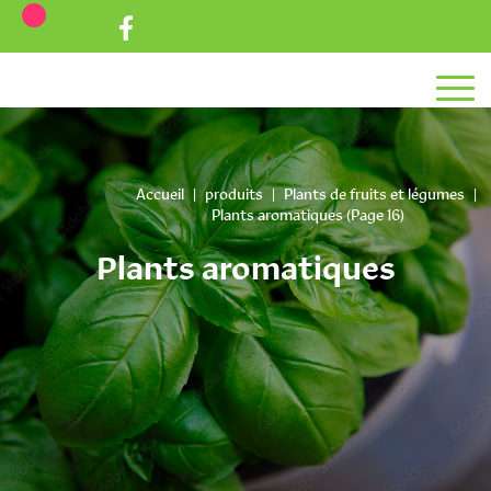
Aller au texte
Aller au menu
Passer au contenu
Menu principal
Accueil
|
produits
|
Plants de fruits et légumes
|
Plants aromatiques
(Page 16)
Plants aromatiques