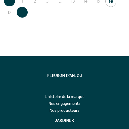
1
2
3
…
13
14
15
16
17
FLEURON D’ANJOU
L’histoire de la marque
Nos engagements
Nos producteurs
JARDINER