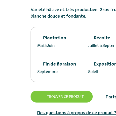
Variété hâtive et très productive. Gros fru
blanche douce et fondante.
Plantation
Récolte
Mai à Juin
Juillet à Septe
Fin de floraison
Expositio
Septembre
Soleil
Parta
TROUVER CE PRODUIT
Des questions à propos de ce produit 