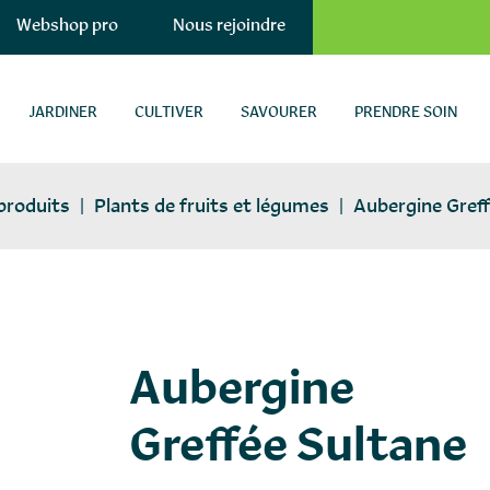
Webshop pro
Nous rejoindre
JARDINER
CULTIVER
SAVOURER
PRENDRE SOIN
produits
|
Plants de fruits et légumes
|
Aubergine Greff
plants-potagers
Aubergine
Greffée Sultane