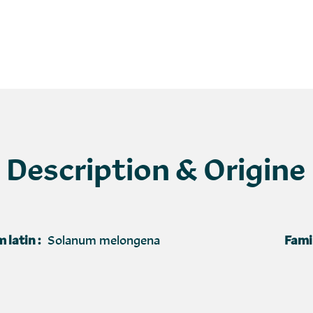
Description & Origine
 latin :
Solanum melongena
Famil