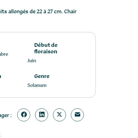
its allongés de 22 à 27 cm. Chair
Début de
floraison
mbre
Juin
n
Genre
Solanum
ger :
?