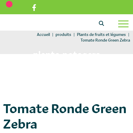
Aller au texte
Aller au menu
Passer au contenu
Menu principal
Accueil
|
produits
|
Plants de fruits et légumes
|
Tomate Ronde Green Zebra
plants-potagers
Tomate Ronde Green
Zebra