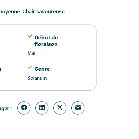
e moyenne. Chair savoureuse.
Début de
floraison
Mai
n
Genre
Solanum
ger :
?