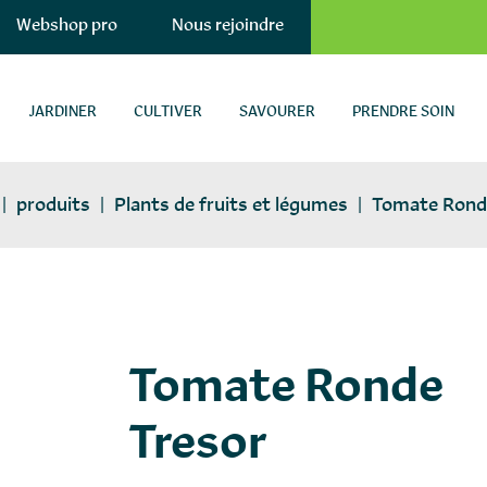
Webshop pro
Nous rejoindre
JARDINER
CULTIVER
SAVOURER
PRENDRE SOIN
|
produits
|
Plants de fruits et légumes
|
Tomate Rond
plants-potagers
Tomate Ronde
Tresor