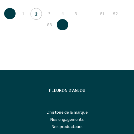
1
3
4
5
…
81
82
2
83
FLEURON D’ANJOU
L’histoire de la marque
Nos engagements
Nos producteurs