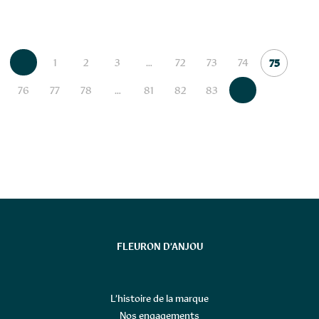
1
2
3
…
72
73
74
75
76
77
78
…
81
82
83
FLEURON D’ANJOU
L’histoire de la marque
Nos engagements